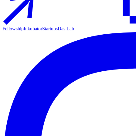
Fellowship
Inkubator
Startups
Das Lab